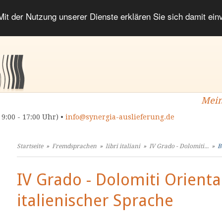
 Mit der Nutzung unserer Dienste erklären Sie sich damit ei
Mein
 9:00 - 17:00 Uhr) •
info@synergia-auslieferung.de
Startseite
»
Fremdsprachen
»
libri italiani
»
IV Grado - Dolomiti...
»
B
IV Grado - Dolomiti Oriental
italienischer Sprache