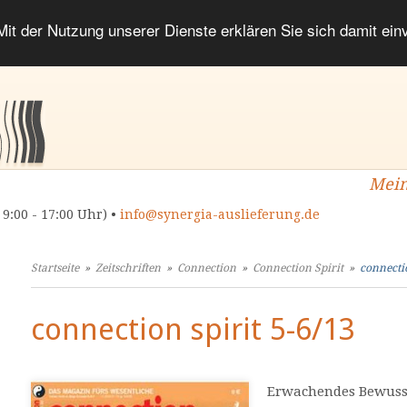
 Mit der Nutzung unserer Dienste erklären Sie sich damit ei
Mein
 9:00 - 17:00 Uhr) •
info@synergia-auslieferung.de
Startseite
»
Zeitschriften
»
Connection
»
Connection Spirit
»
connectio
connection spirit 5-6/13
Erwachendes Bewuss