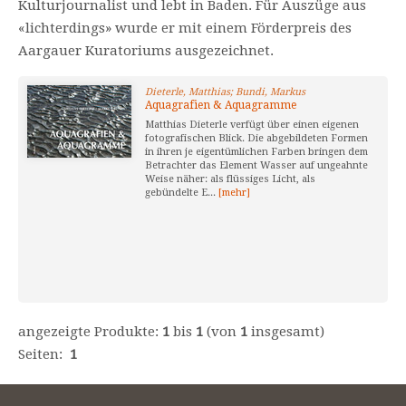
Kulturjournalist und lebt in Baden. Für Auszüge aus
«lichterdings» wurde er mit einem Förderpreis des
Aargauer Kuratoriums ausgezeichnet.
Dieterle, Matthias; Bundi, Markus
Aquagrafien & Aquagramme
Matthias Dieterle verfügt über einen eigenen
fotografischen Blick. Die abgebildeten Formen
in ihren je eigentümlichen Farben bringen dem
Betrachter das Element Wasser auf ungeahnte
Weise näher: als flüssiges Licht, als
gebündelte E...
[mehr]
angezeigte Produkte:
1
bis
1
(von
1
insgesamt)
Seiten:
1