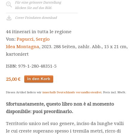
Für eine grössere Darstellung
klicken Sie auf das Bild.
Cover Feindaten download
44 itinerari in tutta le regione
Von:
Papucci, Sergio
Idea Montagna
, 2023. 288 Seiten, zahlr. Abb., 15 x 21 cm,
kartoniert
ISBN: 979-1-280-48351-5
25,00 €
Diesen Artikel liefern wir
innerhalb Deutschlands versandkostenfrei
. Preis incl. MwSt.
Sfortunatamente, questo libro non è al momento
disponibile: puoi preordinarlo.
Territorio unico nel suo genere, inciso da lunghe valli
le cui creste superano spesso i tremila metri, ricco di