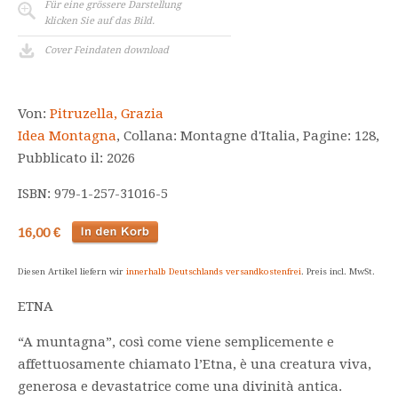
Für eine grössere Darstellung
klicken Sie auf das Bild.
Cover Feindaten download
Von:
Pitruzella, Grazia
Idea Montagna
, Collana: Montagne d'Italia, Pagine: 128,
Pubblicato il: 2026
ISBN: 979-1-257-31016-5
16,00 €
Diesen Artikel liefern wir
innerhalb Deutschlands versandkostenfrei
. Preis incl. MwSt.
ETNA
“A muntagna”, così come viene semplicemente e
affettuosamente chiamato l’Etna, è una creatura viva,
generosa e devastatrice come una divinità antica.