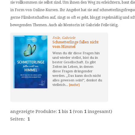
sie vollkommen sie selbst sind. Um ihnen den Weg zu erleichtern, baut di
in Form von Online-Kursen. Ihr Angebot hat sie auf schmetterlingsfre
gerne Filmbotschaften auf, singt so oft es geht, bloggt regelmäßig und sc
bewegenden Themen. Auch als Mentorin ist Gabriele Feile tätig.
Feile, Gabriele
Schmetterlinge fallen nicht
vom Himmel
Wenn du dir diese Fragen hin
und wieder stellst, bist du in
bester Gesellschaft. Es gibt
Zeiten im Leben, in denen
diese Fragen drängender
werden. „Das kann doch nicht
alles gewesen sein!“, denkst du
vielleich...
[mehr]
angezeigte Produkte:
1
bis
1
(von
1
insgesamt)
Seiten:
1