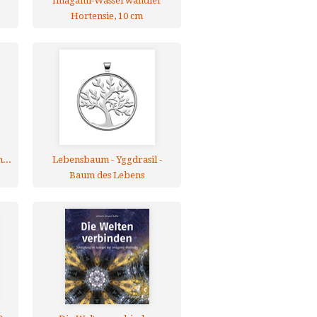
Imagami-Wasserwandler
Hortensie, 10 cm
...
Lebensbaum - Yggdrasil -
Baum des Lebens