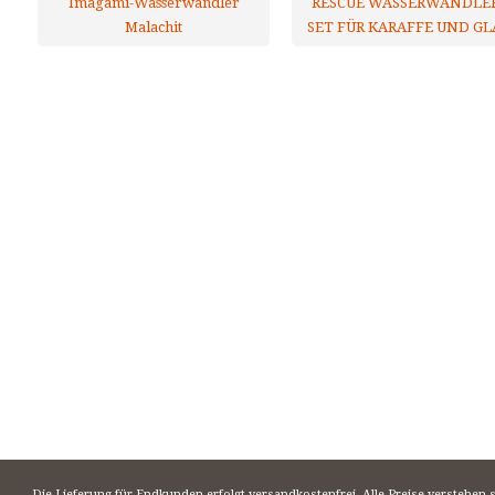
Imagami-Wasserwandler
RESCUE WASSERWANDLER
Malachit
SET FÜR KARAFFE UND GL
Die Lieferung für Endkunden erfolgt versandkostenfrei. Alle Preise verstehen 