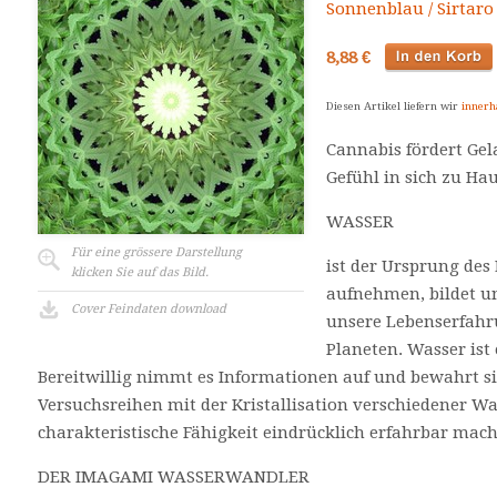
Sonnenblau / Sirtar
8,88 €
Diesen Artikel liefern wir
innerh
Cannabis fördert Gel
Gefühl in sich zu Hau
WASSER
Für eine grössere Darstellung
ist der Ursprung des
klicken Sie auf das Bild.
aufnehmen, bildet u
Cover Feindaten download
unsere Lebenserfah
Planeten. Wasser ist
Bereitwillig nimmt es Informationen auf und bewahrt si
Versuchsreihen mit der Kristallisation verschiedener Wa
charakteristische Fähigkeit eindrücklich erfahrbar mac
DER IMAGAMI WASSERWANDLER