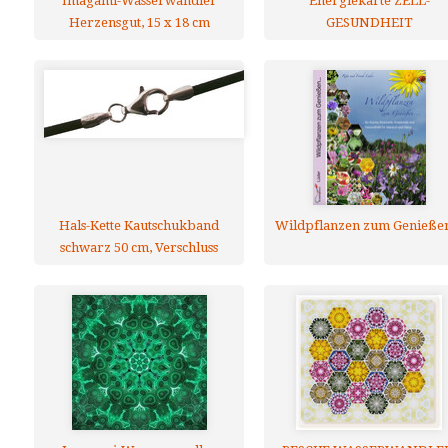
Imagami-Wasserwandler
Energiekarte ZELL-
Herzensgut, 15 x 18 cm
GESUNDHEIT
Hals-Kette Kautschukband
Wildpflanzen zum Genießen
schwarz 50 cm, Verschluss
925er Silber