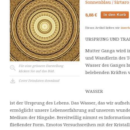
Sonnenblau / Sirtar
8,88 €
Diesen Artikel liefern wir
innerh
URSPRUNG UND TRA
Mutter Ganga wird in
und Wandlerin des T
Wasser des Ganges b
Für eine grössere Darstellung
klicken Sie auf das Bild.
belebenden Kräften v
Cover Feindaten download
WASSER
ist der Ursprung des Lebens. Das Wasser, das wir aufne
ermöglicht unsere Lebenserfahrung auf unserem wunder
Medium der Hingabe. Bereitwillig nimmt es Information
fließender Form. Emotos Versuchsreihen mit der Kristal