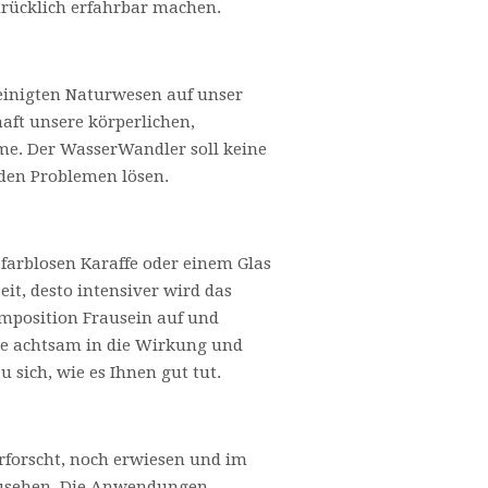
drücklich erfahrbar machen.
reinigten Naturwesen auf unser
aft unsere körperlichen,
me. Der WasserWandler soll keine
 den Problemen lösen.
 farblosen Karaffe oder einem Glas
it, desto intensiver wird das
mposition Frausein auf und
ie achtsam in die Wirkung und
 sich, wie es Ihnen gut tut.
rforscht, noch erwiesen und im
nzusehen. Die Anwendungen