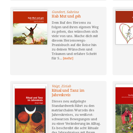
Gundert, Sabrina
Hab Mut und geh
Dem Ruf des Herzens zu
folgen und ihren eigenen Weg
zu gehen, das wünschen sich
viele von uns. Mache dich mit
diesem Herzenswegs-
Praxisbuch auf die Reise hin
zu deinen Wünschen und
Träumen und erfahre Schritt
für S...
[mehr]
Voigt, Ziriah
Ritual und Tanz im
Jahreskreis
Dieses neu aufgelegte
Standardwerk führt zu den
matriarchalen Wurzeln des
Jahreskreises, zu weiß-rot-
schwarzen Bewegungen und
zu einer Veränderung im Alltag.
Es beschreibt die acht Rituale
des Jahreskreises mit ihrem