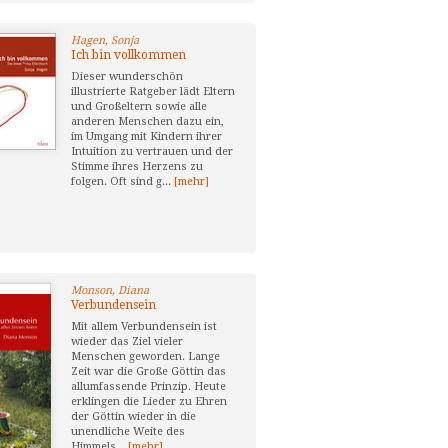
Hagen, Sonja
Ich bin vollkommen
Dieser wunderschön
illustrierte Ratgeber lädt Eltern
und Großeltern sowie alle
anderen Menschen dazu ein,
im Umgang mit Kindern ihrer
Intuition zu vertrauen und der
Stimme ihres Herzens zu
folgen. Oft sind g...
[mehr]
Monson, Diana
Verbundensein
Mit allem Verbundensein ist
wieder das Ziel vieler
Menschen geworden. Lange
Zeit war die Große Göttin das
allumfassende Prinzip. Heute
erklingen die Lieder zu Ehren
der Göttin wieder in die
unendliche Weite des
Himmels...
[mehr]