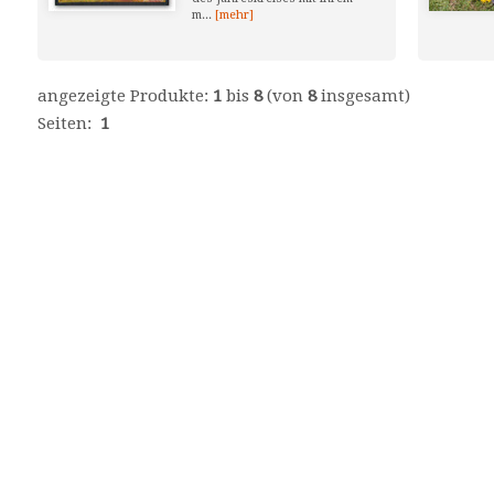
m...
[mehr]
angezeigte Produkte:
1
bis
8
(von
8
insgesamt)
Seiten:
1