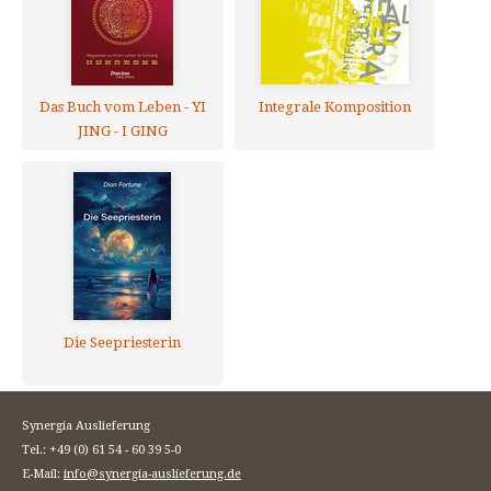
Das Buch vom Leben - YI
Integrale Komposition
JING - I GING
Die Seepriesterin
Synergia Auslieferung
Tel.: +49 (0) 61 54 - 60 39 5-0
E-Mail:
info@synergia-auslieferung.de