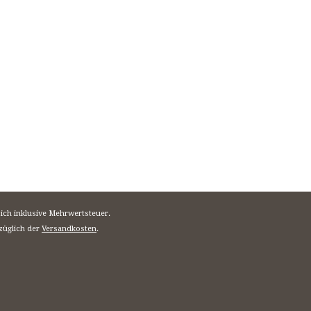
sich inklusive Mehrwertsteuer.
züglich der
Versandkosten
.