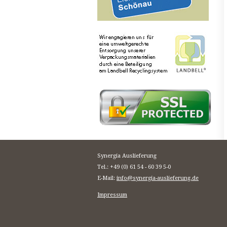
Synergia Auslieferung
Tel.: +49 (0) 61 54 - 60 39 5-0
E-Mail:
info@synergia-auslieferung.de
Impressum