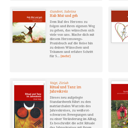
Gundert, Sabrina
Hab Mut und geh
Dem Ruf des Herzens zu
folgen und ihren eigenen Weg
zu gehen, das wünschen sich
viele von uns. Mache dich mit
diesem Herzenswegs-
Praxisbuch auf die Reise hin
zu deinen Wünschen und
Träumen und erfahre Schritt
für S...
[mehr]
Voigt, Ziriah
Ritual und Tanz im
Jahreskreis
Dieses neu aufgelegte
Standardwerk führt zu den
matriarchalen Wurzeln des
Jahreskreises, zu weiß-rot-
schwarzen Bewegungen und
zu einer Veränderung im Alltag.
Es beschreibt die acht Rituale
des Jahreskreises mit ihrem