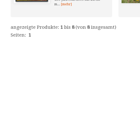
m...
[mehr]
angezeigte Produkte:
1
bis
8
(von
8
insgesamt)
Seiten:
1