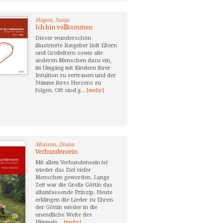
Hagen, Sonja
Ich bin vollkommen
Dieser wunderschön
illustrierte Ratgeber lädt Eltern
und Großeltern sowie alle
anderen Menschen dazu ein,
im Umgang mit Kindern ihrer
Intuition zu vertrauen und der
Stimme ihres Herzens zu
folgen. Oft sind g...
[mehr]
Monson, Diana
Verbundensein
Mit allem Verbundensein ist
wieder das Ziel vieler
Menschen geworden. Lange
Zeit war die Große Göttin das
allumfassende Prinzip. Heute
erklingen die Lieder zu Ehren
der Göttin wieder in die
unendliche Weite des
Himmels...
[mehr]