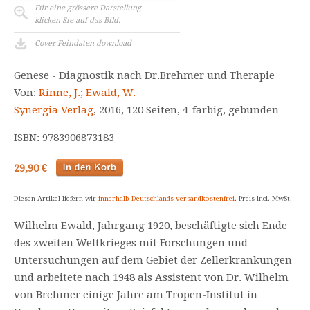
Für eine grössere Darstellung
klicken Sie auf das Bild.
Cover Feindaten download
Genese - Diagnostik nach Dr.Brehmer und Therapie
Von:
Rinne, J.; Ewald, W.
Synergia Verlag
, 2016, 120 Seiten, 4-farbig, gebunden
ISBN: 9783906873183
29,90 €
Diesen Artikel liefern wir
innerhalb Deutschlands versandkostenfrei
. Preis incl. MwSt.
Wilhelm Ewald, Jahrgang 1920, beschäftigte sich Ende
des zweiten Weltkrieges mit Forschungen und
Untersuchungen auf dem Gebiet der Zellerkrankungen
und arbeitete nach 1948 als Assistent von Dr. Wilhelm
von Brehmer einige Jahre am Tropen-Institut in