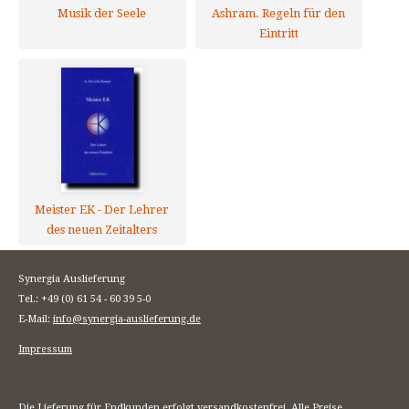
Musik der Seele
Ashram. Regeln für den
Eintritt
Meister EK - Der Lehrer
des neuen Zeitalters
Synergia Auslieferung
Tel.: +49 (0) 61 54 - 60 39 5-0
E-Mail:
info@synergia-auslieferung.de
Impressum
Die Lieferung für Endkunden erfolgt versandkostenfrei. Alle Preise