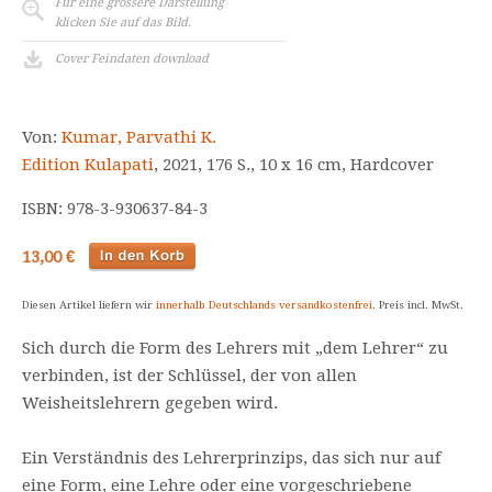
Für eine grössere Darstellung
klicken Sie auf das Bild.
Cover Feindaten download
Von:
Kumar, Parvathi K.
Edition Kulapati
, 2021, 176 S., 10 x 16 cm, Hardcover
ISBN: 978-3-930637-84-3
13,00 €
Diesen Artikel liefern wir
innerhalb Deutschlands versandkostenfrei
. Preis incl. MwSt.
Sich durch die Form des Lehrers mit „dem Lehrer“ zu
verbinden, ist der Schlüssel, der von allen
Weisheitslehrern gegeben wird.
Ein Verständnis des Lehrerprinzips, das sich nur auf
eine Form, eine Lehre oder eine vorgeschriebene