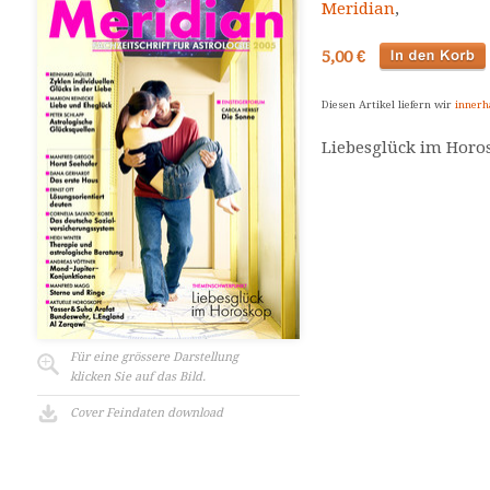
Meridian
,
5,00 €
Diesen Artikel liefern wir
innerh
Liebesglück im Horo
Für eine grössere Darstellung
klicken Sie auf das Bild.
Cover Feindaten download