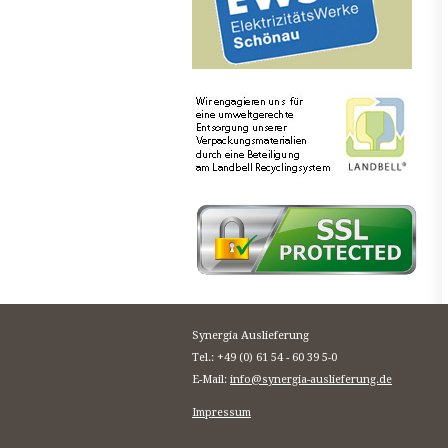
Synergia Auslieferung
Tel.: +49 (0) 61 54 - 60 39 5-0
E-Mail:
info@synergia-auslieferung.de
Impressum