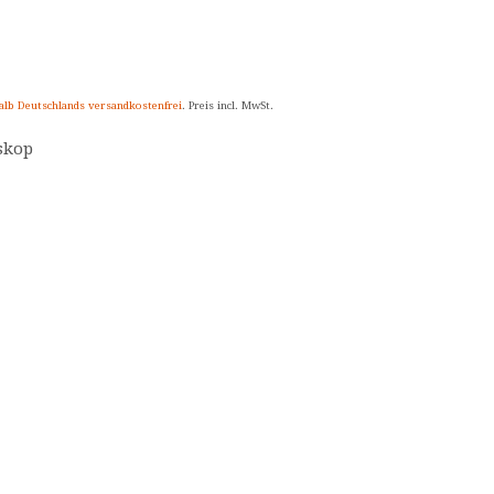
alb Deutschlands versandkostenfrei
. Preis incl. MwSt.
skop