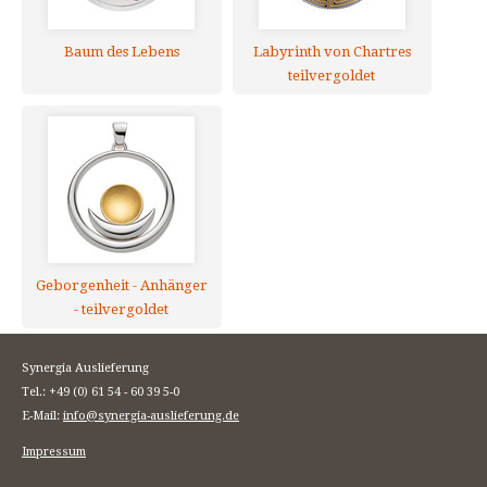
Baum des Lebens
Labyrinth von Chartres
teilvergoldet
Geborgenheit - Anhänger
- teilvergoldet
Synergia Auslieferung
Tel.: +49 (0) 61 54 - 60 39 5-0
E-Mail:
info@synergia-auslieferung.de
Impressum