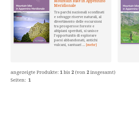
Mountain Bike in Appennino
Meridionale
Tra parchi nazionali sconfinati
e selvagge riserve naturali, al
divertimento delle escursioni
tra prosperose foreste e
altipiani sperduti, si unisce
l’opportunità di esplorare
paesi abbandonati, antichi
vulcani, santuari ...
[mehr]
angezeigte Produkte:
1
bis
2
(von
2
insgesamt)
Seiten:
1