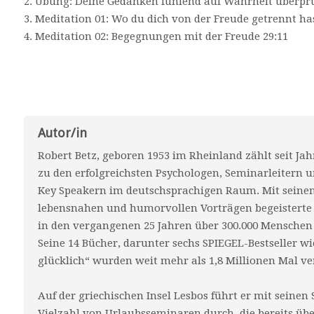
2. Übung: Deine Gedanken fühlend auf Wahrheit überprü
3­. Meditation 01: Wo du dich von der Freude getrennt ha
4. Meditation 02: Begegnungen mit der Freude 29:11
Autor/in
Robert Betz, geboren 1953 im Rheinland zählt seit Ja
zu den erfolgreichsten Psychologen, Seminarleitern 
Key Speakern im deutschsprachigen Raum. Mit seine
lebensnahen und humorvollen Vorträgen begeisterte
in den vergangenen 25 Jahren über 300.000 Menschen 
Seine 14 Bücher, darunter sechs SPIEGEL-Bestseller wi
glücklich“ wurden weit mehr als 1,8 Millionen Mal ve
Auf der griechischen Insel Lesbos führt er mit seinen 
Vielzahl von Urlaubsseminaren durch, die bereits üb