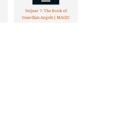
Stejnar 7: The Book of
Guardian Angels | MAGIC
AND MYSTICISM OF THE
THIRD MILLENNIUM