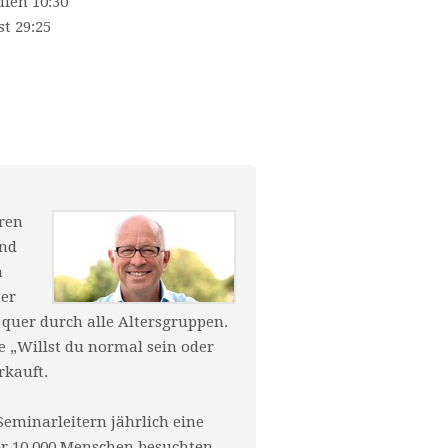
fen 10:30
st 29:25
hren
und
n
 er
quer durch alle Altersgruppen.
e „Willst du normal sein oder
rkauft.
Seminarleitern jährlich eine
er 10.000 Menschen besuchten.