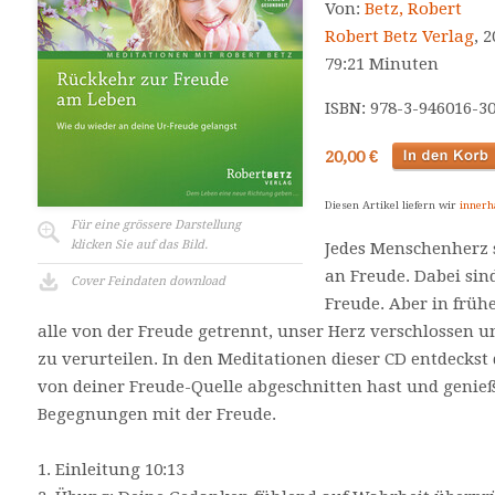
Von:
Betz, Robert
Robert Betz Verlag
, 
79:21 Minuten
ISBN: 978-3-946016-3
20,00 €
Diesen Artikel liefern wir
innerh
Für eine grössere Darstellung
klicken Sie auf das Bild.
Jedes Menschenherz
an Freude. Dabei sin
Cover Feindaten download
Freude. Aber in früh
alle von der Freude getrennt, unser Herz verschlossen u
zu verurteilen. In den Meditationen dieser CD entdeckst
von deiner Freude-Quelle abgeschnitten hast und gen
Begegnungen mit der Freude.
1­. Einleitung 10:13