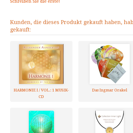
Schreiben Sie die erste!
Kunden, die dieses Produkt gekauft haben, ha
gekauft:
HARMONIE I / VOL.: 1 MUSIK-
Das Ingmar Orakel
CD