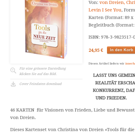
Von:
von Dreien, Chr
Levin I See You
, Form
Karten (Format: 89 x
Begleitbuch (Format:
ISBN: 978-3-9823517-
24,95 €
Diesen Artikel liefern wir
innerh
Für eine grössere Darstellung
klicken Sie auf das Bild.
LASST UNS GEMEI
REALITÄT ERSCHA
Cover Feindaten download
KONKURRENZ, DAF
UND FRIEDEN.
46 KARTEN für Visionen von Frieden, Liebe und Bewussts
von Dreien.
Dieses Kartenset von Christina von Dreien »Tools für di