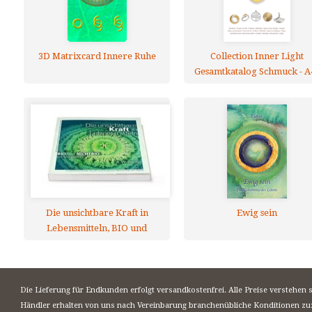
3D Matrixcard Innere Ruhe
Collection Inner Light
Gesamtkatalog Schmuck - A4
mehrsprachig
Die unsichtbare Kraft in
Ewig sein
Lebensmitteln, BIO und
NICHTBIO im Vergleich
Die Lieferung für Endkunden erfolgt versandkostenfrei. Alle Preise verstehen 
Händler erhalten von uns nach Vereinbarung branchenübliche Konditionen zu