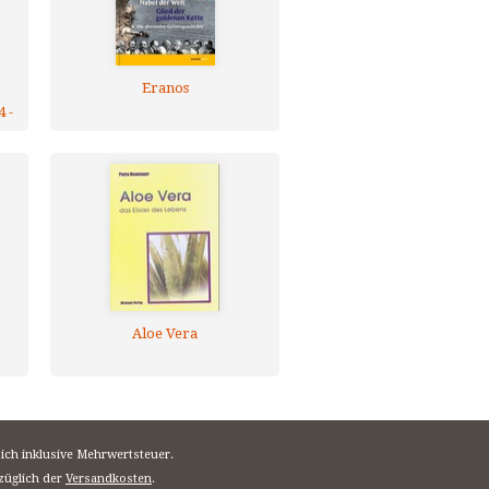
Eranos
 -
Aloe Vera
sich inklusive Mehrwertsteuer.
züglich der
Versandkosten
.