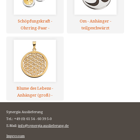
Schöpfungskraft -
Om - Anhänger -
Ohrring-Paar -
teilgeschwärzt
teilvergoldet, mit Saphir
Blume des Lebens -
Anhänger (groß) -
vergoldet, Silber 925
Synergia Auslieferung
Tel.: +49 (0) 61 54 - 60 39 5-0
E-Mail:
info@synergia-auslieferung.de
Impressum