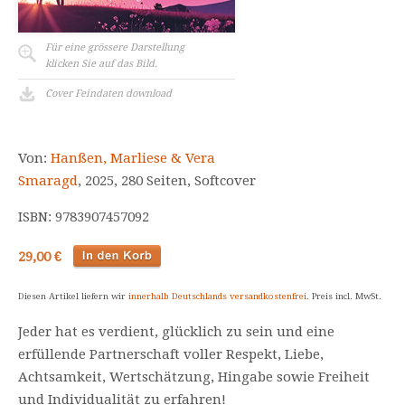
Für eine grössere Darstellung
klicken Sie auf das Bild.
Cover Feindaten download
Von:
Hanßen, Marliese & Vera
Smaragd
, 2025, 280 Seiten, Softcover
ISBN: 9783907457092
29,00 €
Diesen Artikel liefern wir
innerhalb Deutschlands versandkostenfrei
. Preis incl. MwSt.
Jeder hat es verdient, glücklich zu sein und eine
erfüllende Partnerschaft voller Respekt, Liebe,
Achtsamkeit, Wertschätzung, Hingabe sowie Freiheit
und Individualität zu erfahren!