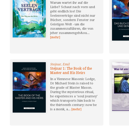
Warum wartet ihr auf die
Liebe? Schaut nach vorn und
geht endlich los! Die
Seelenverträge sind nicht nur
Bücher, sondern Fenster zur
Geistigen Welt - um die
zusammenzuführen, die von
jeher zusammengeh&ou...
[mehr]
Stejnar, Emil
Stejnar 1: The Book of the
Master and His Heirs
In a Viennese Masonic Lodge,
Dr Michael Stein is raised to
the grade of Master Mason.
During the mysterious ritual,
he experiences a ‘soul journey’
which transports him back to
the thirteenth century: now he
is a monk, a...
[mehr]