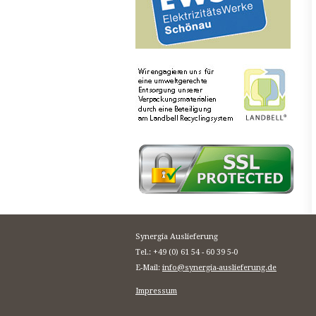
Synergia Auslieferung
Tel.: +49 (0) 61 54 - 60 39 5-0
E-Mail:
info@synergia-auslieferung.de
Impressum