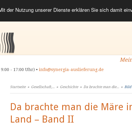
 Mit der Nutzung unserer Dienste erklären Sie sich damit ei
Mein
 9:00 - 17:00 Uhr) •
info@synergia-auslieferung.de
Startseite
»
Gesellschaft,...
»
Geschichte
»
Da brachte man die...
»
Bild
Da brachte man die Märe i
Land – Band II