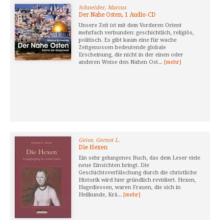
Schneider, Marcus
Der Nahe Osten, 1 Audio-CD
Unsere Zeit ist mit dem Vorderen Orient
mehrfach verbunden: geschichtlich, religiös,
politisch. Es gibt kaum eine für wache
Zeitgenossen bedeutende globale
Erscheinung, die nicht in der einen oder
anderen Weise den Nahen Ost...
[mehr]
Geise, Gernot L.
Die Hexen
Ein sehr gelungenes Buch, das dem Leser viele
neue Einsichten bringt. Die
Geschichtsverfälschung durch die christliche
Historik wird hier gründlich revidiert. Hexen,
Hagediessen, waren Frauen, die sich in
Heilkunde, Krä...
[mehr]