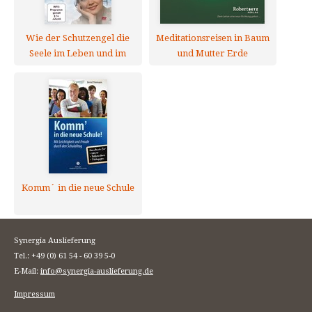
Wie der Schutzengel die
Meditationsreisen in Baum
Seele im Leben und im
und Mutter Erde
Jenseits begleitet - DVD
Komm´ in die neue Schule
Synergia Auslieferung
Tel.: +49 (0) 61 54 - 60 39 5-0
E-Mail:
info@synergia-auslieferung.de
Impressum