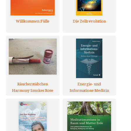
Willkommen Fülle
Die Zellrevolution
Räucherstäbchen
Energie- und
Harmony Smokes Rose
Informations-Medizin