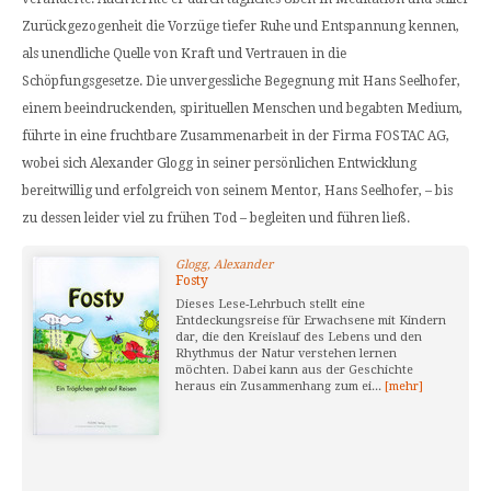
Zurückgezogenheit die Vorzüge tiefer Ruhe und Entspannung kennen,
als unendliche Quelle von Kraft und Vertrauen in die
Schöpfungsgesetze. Die unvergessliche Begegnung mit Hans Seelhofer,
einem beeindruckenden, spirituellen Menschen und begabten Medium,
führte in eine fruchtbare Zusammenarbeit in der Firma FOSTAC AG,
wobei sich Alexander Glogg in seiner persönlichen Entwicklung
bereitwillig und erfolgreich von seinem Mentor, Hans Seelhofer, – bis
zu dessen leider viel zu frühen Tod – begleiten und führen ließ.
Glogg, Alexander
Fosty
Dieses Lese-Lehrbuch stellt eine
Entdeckungsreise für Erwachsene mit Kindern
dar, die den Kreislauf des Lebens und den
Rhythmus der Natur verstehen lernen
möchten. Dabei kann aus der Geschichte
heraus ein Zusammenhang zum ei...
[mehr]