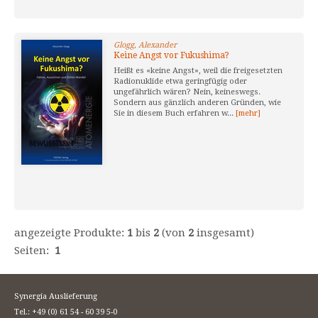
Glogg, Alexander
Keine Angst vor Fukushima?
Heißt es «keine Angst», weil die freigesetzten
Radionuklide etwa geringfügig oder
ungefährlich wären? Nein, keineswegs.
Sondern aus gänzlich anderen Gründen, wie
Sie in diesem Buch erfahren w...
[mehr]
angezeigte Produkte:
1
bis
2
(von
2
insgesamt)
Seiten:
1
Synergia Auslieferung
Tel.: +49 (0) 61 54 - 60 39 5-0