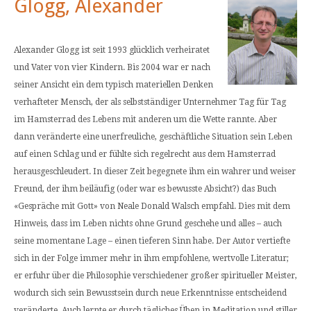
Glogg, Alexander
Alexander Glogg ist seit 1993 glücklich verheiratet
und Vater von vier Kindern. Bis 2004 war er nach
seiner Ansicht ein dem typisch materiellen Denken
verhafteter Mensch, der als selbstständiger Unternehmer Tag für Tag
im Hamsterrad des Lebens mit anderen um die Wette rannte. Aber
dann veränderte eine unerfreuliche, geschäftliche Situation sein Leben
auf einen Schlag und er fühlte sich regelrecht aus dem Hamsterrad
herausgeschleudert. In dieser Zeit begegnete ihm ein wahrer und weiser
Freund, der ihm beiläufig (oder war es bewusste Absicht?) das Buch
«Gespräche mit Gott» von Neale Donald Walsch empfahl. Dies mit dem
Hinweis, dass im Leben nichts ohne Grund geschehe und alles – auch
seine momentane Lage – einen tieferen Sinn habe. Der Autor vertiefte
sich in der Folge immer mehr in ihm empfohlene, wertvolle Literatur;
er erfuhr über die Philosophie verschiedener großer spiritueller Meister,
wodurch sich sein Bewusstsein durch neue Erkenntnisse entscheidend
veränderte. Auch lernte er durch tägliches Üben in Meditation und stiller