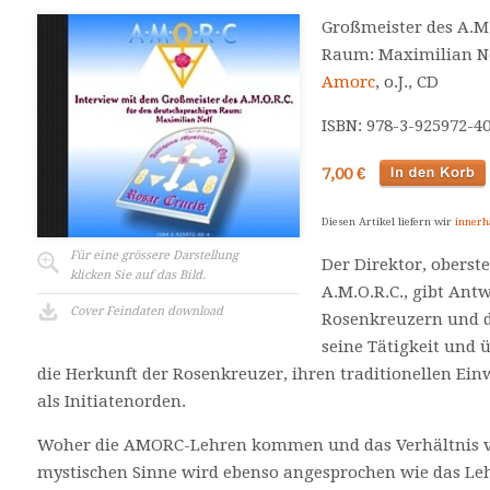
Großmeister des A.M
Raum: Maximilian N
Amorc
, o.J., CD
ISBN: 978-3-925972-4
7,00 €
Diesen Artikel liefern wir
innerh
Für eine grössere Darstellung
Der Direktor, oberst
klicken Sie auf das Bild.
A.M.O.R.C., gibt Ant
Cover Feindaten download
Rosenkreuzern und d
seine Tätigkeit und 
die Herkunft der Rosenkreuzer, ihren traditionellen E
als Initiatenorden.
Woher die AMORC-Lehren kommen und das Verhältnis v
mystischen Sinne wird ebenso angesprochen wie das Leh