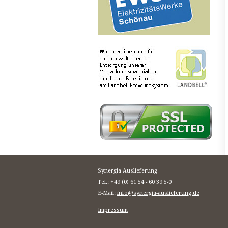
Synergia Auslieferung
Tel.: +49 (0) 61 54 - 60 39 5-0
E-Mail:
info@synergia-auslieferung.de
Impressum