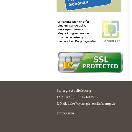
Synergia Auslieferung
Tel.: +49 (0) 61 54 - 60 39 5-0
E-Mail:
info@synergia-auslieferung.de
Impressum