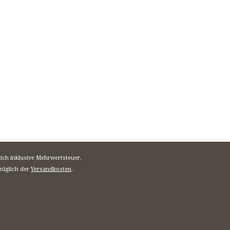
sich inklusive Mehrwertsteuer.
züglich der
Versandkosten
.