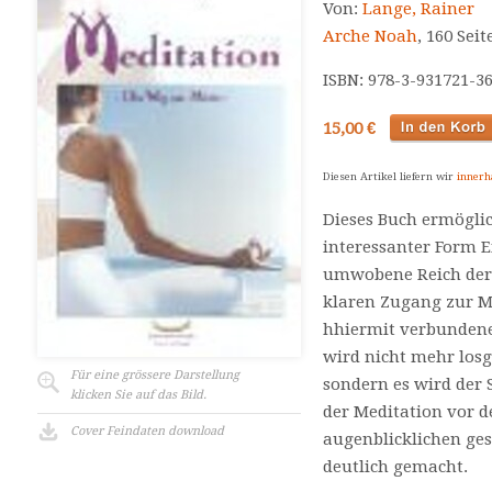
Von:
Lange, Rainer
Arche Noah
, 160 Seit
ISBN: 978-3-931721-3
15,00 €
Diesen Artikel liefern wir
innerh
Dieses Buch ermöglic
interessanter Form E
umwobene Reich der M
klaren Zugang zur Me
hhiermit verbunden
wird nicht mehr losg
Für eine grössere Darstellung
sondern es wird der 
klicken Sie auf das Bild.
der Meditation vor 
Cover Feindaten download
augenblicklichen ges
deutlich gemacht.