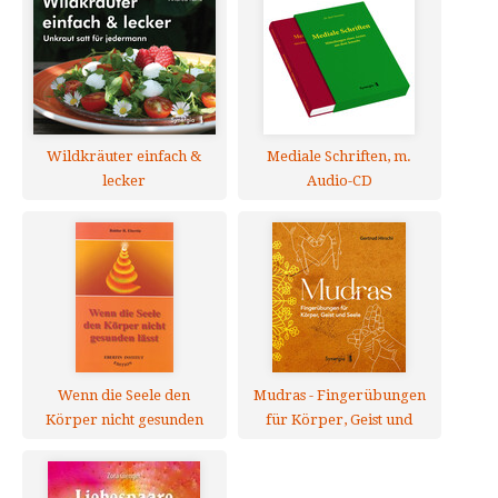
Wildkräuter einfach &
Mediale Schriften, m.
lecker
Audio-CD
Wenn die Seele den
Mudras - Fingerübungen
Körper nicht gesunden
für Körper, Geist und
lässt
Seele