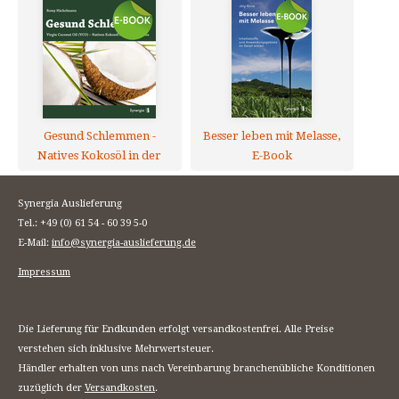
Gesund Schlemmen -
Besser leben mit Melasse,
Natives Kokosöl in der
E-Book
Naturküche, E-Book
Synergia Auslieferung
Tel.: +49 (0) 61 54 - 60 39 5-0
E-Mail:
info@synergia-auslieferung.de
Impressum
Die Lieferung für Endkunden erfolgt versandkostenfrei. Alle Preise
verstehen sich inklusive Mehrwertsteuer.
Händler erhalten von uns nach Vereinbarung branchenübliche Konditionen
zuzüglich der
Versandkosten
.