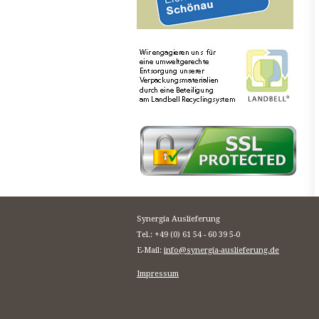
Synergia Auslieferung
Tel.: +49 (0) 61 54 - 60 39 5-0
E-Mail:
info@synergia-auslieferung.de
Impressum