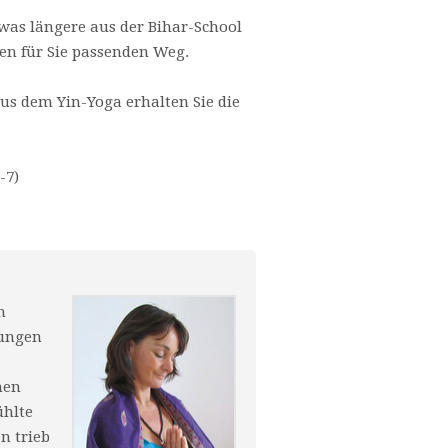
was längere aus der Bihar-School
en für Sie passenden Weg.
s dem Yin-Yoga erhalten Sie die
-7)
n
ungen
hen
ühlte
en trieb