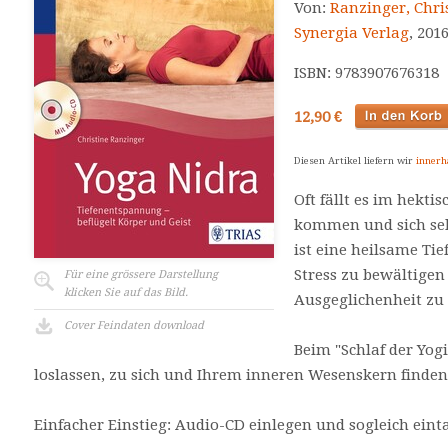
Von:
Ranzinger, Chri
Synergia Verlag
, 2016
ISBN: 9783907676318
12,90 €
Diesen Artikel liefern wir
innerh
Oft fällt es im hekti
kommen und sich selb
ist eine heilsame Ti
Stress zu bewältigen
Für eine grössere Darstellung
klicken Sie auf das Bild.
Ausgeglichenheit zu 
Cover Feindaten download
Beim "Schlaf der Yog
loslassen, zu sich und Ihrem inneren Wesenskern finden
Einfacher Einstieg: Audio-CD einlegen und sogleich eint