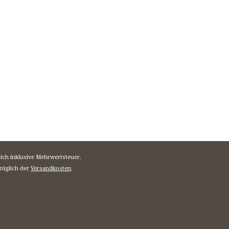
sich inklusive Mehrwertsteuer.
züglich der
Versandkosten
.