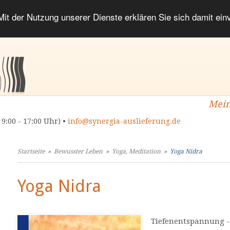
 Mit der Nutzung unserer Dienste erklären Sie sich damit ei
Mein
 9:00 - 17:00 Uhr) •
info@synergia-auslieferung.de
Startseite
»
Bewusster Leben
»
Yoga, Meditation
»
Yoga Nidra
Yoga Nidra
Tiefenentspannung - 