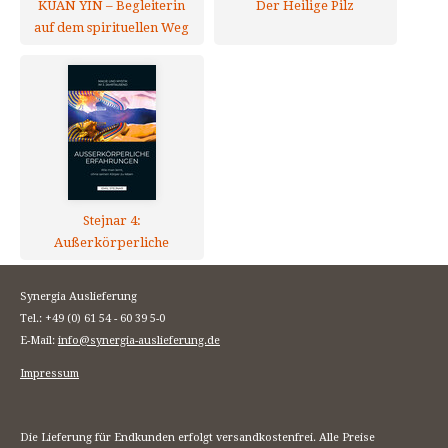
KUAN YIN – Begleiterin
Der Heilige Pilz
auf dem spirituellen Weg
Stejnar 4:
Außerkörperliche
Erfahrungen
Synergia Auslieferung
Tel.: +49 (0) 61 54 - 60 39 5-0
E-Mail:
info@synergia-auslieferung.de
Impressum
Die Lieferung für Endkunden erfolgt versandkostenfrei. Alle Preise