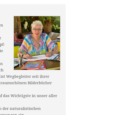
.
en
r
pf-
ie
in
ch
st Wegbegleiter seit ihrer
 traumschönen Bilderbücher
 das Wichtigste in unser aller
h der naturalistischen