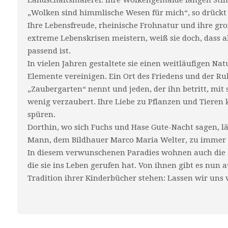
Landschaftsmalerei. Ihre Wolkengemälde fangen St
„Wolken sind himmlische Wesen für mich“, so drückt s
Ihre Lebensfreude, rheinische Frohnatur und ihre gro
extreme Lebenskrisen meistern, weiß sie doch, dass a
passend ist.
In vielen Jahren gestaltete sie einen weitläufigen Nat
Elemente vereinigen. Ein Ort des Friedens und der Ruh
„Zaubergarten“ nennt und jeden, der ihn betritt, mit 
wenig verzaubert. Ihre Liebe zu Pflanzen und Tieren
spüren.
Dorthin, wo sich Fuchs und Hase Gute-Nacht sagen, l
Mann, dem Bildhauer Marco Maria Welter, zu immer 
In diesem verwunschenen Paradies wohnen auch die 
die sie ins Leben gerufen hat. Von ihnen gibt es nun a
Tradition ihrer Kinderbücher stehen: Lassen wir uns