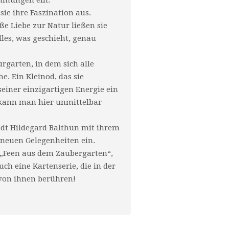
immungen ein.
ie ihre Faszination aus.
ße Liebe zur Natur ließen sie
lles, was geschieht, genau
urgarten, in dem sich alle
e. Ein Kleinod, das sie
seiner einzigartigen Energie ein
 kann man hier unmittelbar
ädt Hildegard Balthun mit ihrem
neuen Gelegenheiten ein.
„Feen aus dem Zaubergarten“,
uch eine Kartenserie, die in der
 von ihnen berühren!