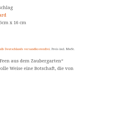
schlag
ard
,5cm x 16 cm
alb Deutschlands versandkostenfrei
. Preis incl. MwSt.
„Feen aus dem Zaubergarten“
olle Weise eine Botschaft, die von