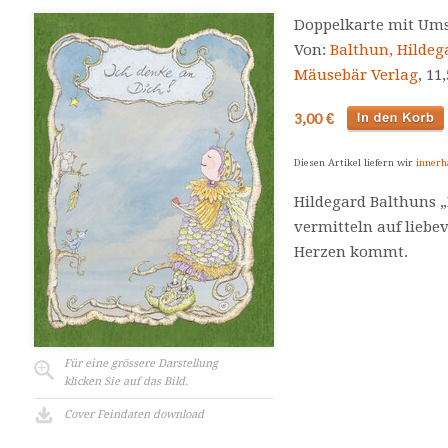
Doppelkarte mit Um
Von:
Balthun, Hildeg
Mäusebär Verlag
, 11
3,00 €
Diesen Artikel liefern wir
innerh
Hildegard Balthuns 
vermitteln auf liebev
Herzen kommt.
Für eine grössere Darstellung
klicken Sie auf das Bild.
Cover Feindaten download