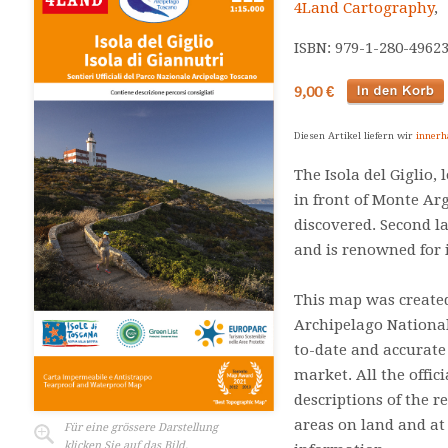
4Land Cartography
,
ISBN: 979-1-280-4962
9,00 €
Diesen Artikel liefern wir
innerh
The Isola del Giglio,
in front of Monte Arg
discovered. Second la
and is renowned for i
This map was created
Archipelago National
to-date and accurate
market. All the offici
descriptions of the 
areas on land and at 
Für eine grössere Darstellung
klicken Sie auf das Bild.