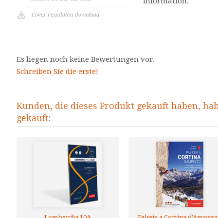
information.
Cover Feindaten download
Es liegen noch keine Bewertungen vor.
Schreiben Sie die erste!
Kunden, die dieses Produkt gekauft haben, ha
gekauft:
Lombardia 10A
Falesie a Cortina d'Ampez