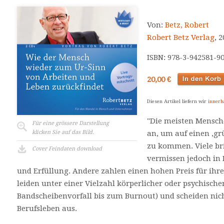
Von:
Betz, Robert
Robert Betz Verlag
, 
ISBN: 978-3-942581-9
20,00 €
Diesen Artikel liefern wir
innerh
"Die meisten Mensche
Für eine grössere Darstellung
klicken Sie auf das Bild.
an, um auf einen ‚gr
zu kommen. Viele bri
Cover Feindaten download
vermissen jedoch in 
und Erfüllung. Andere zahlen einen hohen Preis für ihr
leiden unter einer Vielzahl körperlicher oder psychisc
Bandscheibenvorfall bis zum Burnout) und scheiden nich
Berufsleben aus.