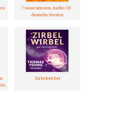
ion
7 Generationen, Audio-CD -
deutsche Version
en
Zirbelwirbel
CDs