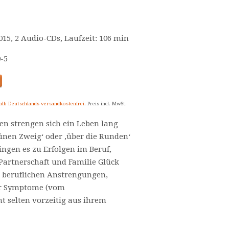
2015, 2 Audio-CDs, Laufzeit: 106 min
0-5
alb Deutschlands versandkostenfrei
. Preis incl. MwSt.
n strengen sich ein Leben lang
ünen Zweig‘ oder ‚über die Runden‘
ngen es zu Erfolgen im Beruf,
Partnerschaft und Familie Glück
e beruflichen Anstrengungen,
her Symptome (vom
t selten vorzeitig aus ihrem