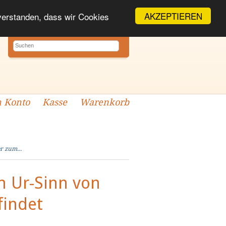
AKZEPTIEREN
nverstanden, dass wir Cookies
 Konto
Kasse
Warenkorb
r zum...
m Ur-Sinn von
findet