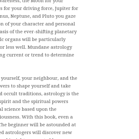
-awareness, the Moon for your
 for your driving force, Jupiter for
ranus, Neptune, and Pluto you gaze
on of your character and personal
asis of the ever-shifting planetary
ic organs will be particularly
 or less well. Mundane astrology
ding current or trend to determine
 yourself, your neighbour, and the
owers to shape yourself and take
d occult traditions, astrology is the
spirit and the spiritual powers
cal science based upon the
iousness. With this book, even a
 The beginner will be astounded at
ed astrologers will discover new