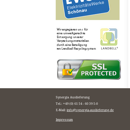
Synergia Auslieferung
Tel.: +49 (0) 61 54 - 60 39 5-0
E-Mail:
info@synergia-auslieferung.de
Impressum