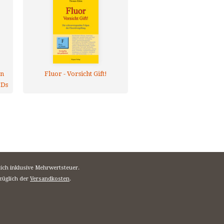
en
Fluor - Vorsicht Gift!
CDs
sich inklusive Mehrwertsteuer.
züglich der
Versandkosten
.