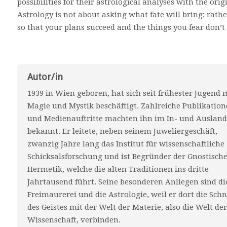
possibilities for their astrological analyses with the ori
Astrology is not about asking what fate will bring; rath
so that your plans succeed and the things you fear don’t
Autor/in
1939 in Wien geboren, hat sich seit frühester Jugend 
Magie und Mystik beschäftigt. Zahlreiche Publikatio
und Medienauftritte machten ihn im In- und Ausland
bekannt. Er leitete, neben seinem Juweliergeschäft,
zwanzig Jahre lang das Institut für wissenschaftliche
Schicksalsforschung und ist Begründer der Gnostisch
Hermetik, welche die alten Traditionen ins dritte
Jahrtausend führt. Seine besonderen Anliegen sind di
Freimaurerei und die Astrologie, weil er dort die Schn
des Geistes mit der Welt der Materie, also die Welt de
Wissenschaft, verbinden.