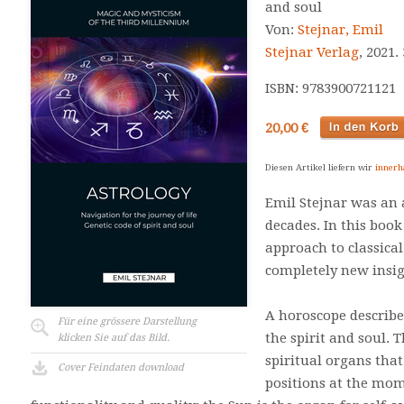
and soul
Von:
Stejnar, Emil
Stejnar Verlag
, 2021. 
ISBN: 9783900721121
20,00 €
Diesen Artikel liefern wir
innerh
Emil Stejnar was an a
decades. In this book
approach to classical
completely new insig
A horoscope describe
Für eine grössere Darstellung
the spirit and soul. 
klicken Sie auf das Bild.
spiritual organs tha
Cover Feindaten download
positions at the mom