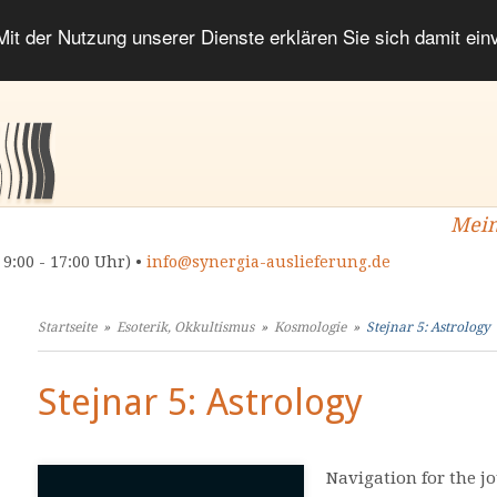
 Mit der Nutzung unserer Dienste erklären Sie sich damit ei
Mein
 9:00 - 17:00 Uhr) •
info@synergia-auslieferung.de
Startseite
»
Esoterik, Okkultismus
»
Kosmologie
»
Stejnar 5: Astrology
Stejnar 5: Astrology
Navigation for the jou