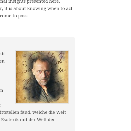
ginal insights presented here.
er, it is about knowing when to act
 come to pass.
mit
nen
en
e
ittstellen fand, welche die Welt
r Esoterik mit der Welt der