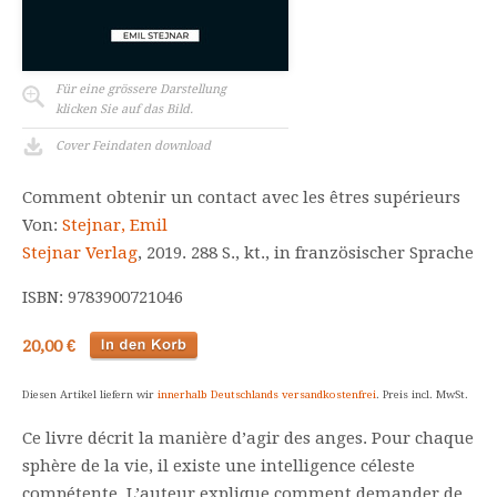
Für eine grössere Darstellung
klicken Sie auf das Bild.
Cover Feindaten download
Comment obtenir un contact avec les êtres supérieurs
Von:
Stejnar, Emil
Stejnar Verlag
, 2019. 288 S., kt., in französischer Sprache
ISBN: 9783900721046
20,00 €
Diesen Artikel liefern wir
innerhalb Deutschlands versandkostenfrei
. Preis incl. MwSt.
Ce livre décrit la manière d’agir des anges. Pour chaque
sphère de la vie, il existe une intelligence céleste
compétente. L’auteur explique comment demander de