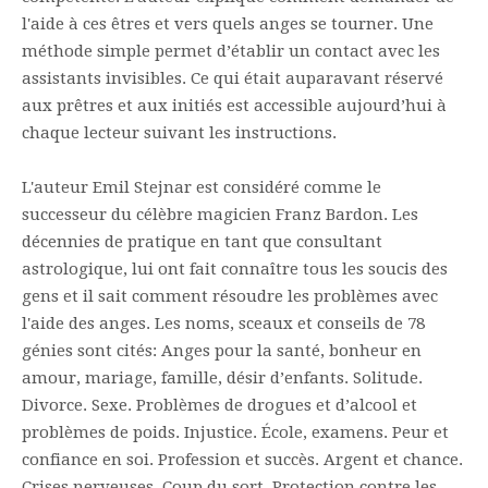
l'aide à ces êtres et vers quels anges se tourner. Une
méthode simple permet d’établir un contact avec les
assistants invisibles. Ce qui était auparavant réservé
aux prêtres et aux initiés est accessible aujourd’hui à
chaque lecteur suivant les instructions.
L'auteur Emil Stejnar est considéré comme le
successeur du célèbre magicien Franz Bardon. Les
décennies de pratique en tant que consultant
astrologique, lui ont fait connaître tous les soucis des
gens et il sait comment résoudre les problèmes avec
l'aide des anges. Les noms, sceaux et conseils de 78
génies sont cités: Anges pour la santé, bonheur en
amour, mariage, famille, désir d’enfants. Solitude.
Divorce. Sexe. Problèmes de drogues et d’alcool et
problèmes de poids. Injustice. École, examens. Peur et
confiance en soi. Profession et succès. Argent et chance.
Crises nerveuses. Coup du sort. Protection contre les