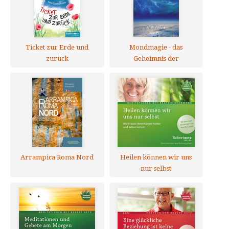
Ticket zur Erde und
Mondmagie - das
zurück
Geheimnis der
Seepriesterin
Arrampica Roma Nord
Heilen können wir uns
nur selbst