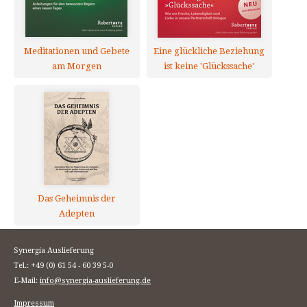
Meditationen und Gebete
Eine glückliche Beziehung
am Morgen
ist keine 'Glückssache'
Das Geheimnis der
Adepten
Synergia Auslieferung
Tel.: +49 (0) 61 54 - 60 39 5-0
E-Mail:
info@synergia-auslieferung.de
Impressum