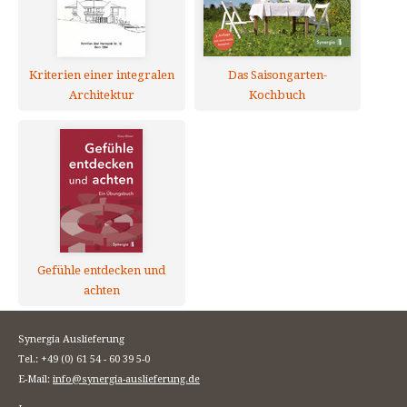
Kriterien einer integralen
Das Saisongarten-
Architektur
Kochbuch
Gefühle entdecken und
achten
Synergia Auslieferung
Tel.: +49 (0) 61 54 - 60 39 5-0
E-Mail:
info@synergia-auslieferung.de