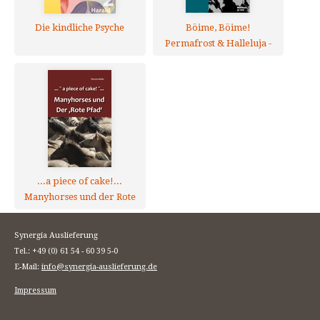
Die kindliche Psyche
Böime, Böime!
Permafrost & Halleluja -
Die Reihe Bd. 16
...a piece of cake!...
Manyhorses und der Rote
Pfad
Synergia Auslieferung
Tel.: +49 (0) 61 54 - 60 39 5-0
E-Mail:
info@synergia-auslieferung.de
Impressum