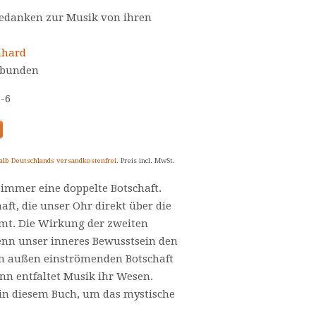
edanken zur Musik von ihren
nhard
 Gebunden
1-6
alb Deutschlands versandkostenfrei
. Preis incl. MwSt.
 immer eine doppelte Botschaft.
aft, die unser Ohr direkt über die
mt. Die Wirkung der zweiten
enn unser inneres Bewusstsein den
n außen einströmenden Botschaft
ann entfaltet Musik ihr Wesen.
in diesem Buch, um das mystische