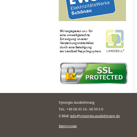
Synergia Auslieferung
Tel.: +49 (0) 61 54 - 60 39 5-0
E-Mail:
info@synergia-auslieferung.de
Impressum