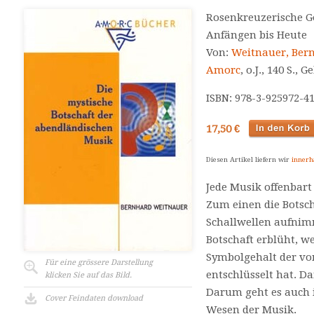
Rosenkreuzerische G
Anfängen bis Heute
Von:
Weitnauer, Ber
Amorc
, o.J., 140 S.,
ISBN: 978-3-925972-4
17,50 €
Diesen Artikel liefern wir
innerh
Jede Musik offenbart
Zum einen die Botsch
Schallwellen aufnim
Botschaft erblüht, w
Symbolgehalt der vo
Für eine grössere Darstellung
entschlüsselt hat. D
klicken Sie auf das Bild.
Darum geht es auch 
Cover Feindaten download
Wesen der Musik.