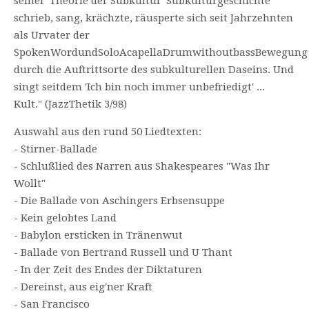
seiner 'Theorie der Subkultur' Subkulturgeschichte
schrieb, sang, krächzte, räusperte sich seit Jahrzehnten
als Urvater der
SpokenWordundSoloAcapellaDrumwithoutbassBewegung
durch die Auftrittsorte des subkulturellen Daseins. Und
singt seitdem 'Ich bin noch immer unbefriedigt' ...
Kult." (JazzThetik 3/98)
Auswahl aus den rund 50 Liedtexten:
- Stirner-Ballade
- Schlußlied des Narren aus Shakespeares "Was Ihr
Wollt"
- Die Ballade von Aschingers Erbsensuppe
- Kein gelobtes Land
- Babylon ersticken in Tränenwut
- Ballade von Bertrand Russell und U Thant
- In der Zeit des Endes der Diktaturen
- Dereinst, aus eig'ner Kraft
- San Francisco