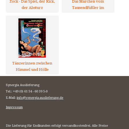
Zock - Das Spiel, der Kick,
Das Märchen vom
der Absturz
Tausendfüßler im
Rüsseldrachenland
Tänzerinnen zwischen
Himmel und Hölle
Synergia Auslieferung
Tel.: +49 (0) 61 54 - 60 39 5-0
E-Mail:
info@synergia-auslieferung.de
Impressum
Die Lieferung für Endkunden erfolgt versandkostenfrei. Alle Preise