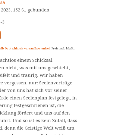
isa
 2023, 152 S., gebunden
4-3
alb Deutschlands versandkostenfrei
. Preis incl. MwSt.
achtlos einem Schicksal
en nicht, was mit uns geschieht,
eifelt und traurig. Wir haben
e vergessen, nur: Seelenverträge
der von uns hat sich vor seiner
rde einen Seelenplan festgelegt, in
rung festgeschrieben ist, die
icklung fördert und uns auf den
rt. Und so ist es kein Zufall, dass
d, denn die Geistige Welt weiß um