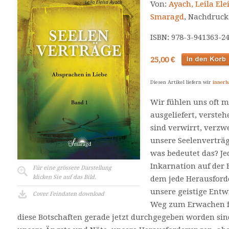
Von:
Ayach, Leila Ele
Smaragd
, Nachdruck
ISBN: 978-3-941363-2
25,00 €
Diesen Artikel liefern wir
innerh
Wir fühlen uns oft m
ausgeliefert, versteh
sind verwirrt, verzw
unsere Seelenverträg
was bedeutet das? Je
Inkarnation auf der E
Für eine grössere Darstellung
klicken Sie auf das Bild.
dem jede Herausforde
unsere geistige Entw
Cover Feindaten download
Weg zum Erwachen füh
diese Botschaften gerade jetzt durchgegeben worden sin