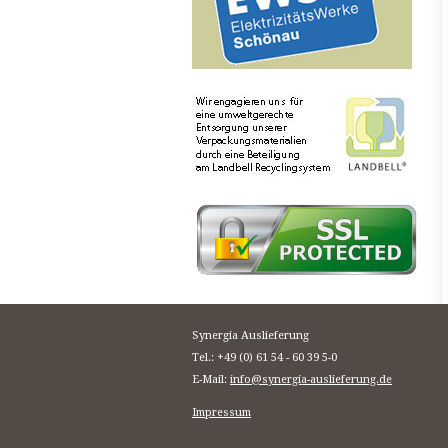
Synergia Auslieferung
Tel.: +49 (0) 61 54 - 60 39 5-0
E-Mail:
info@synergia-auslieferung.de
Impressum