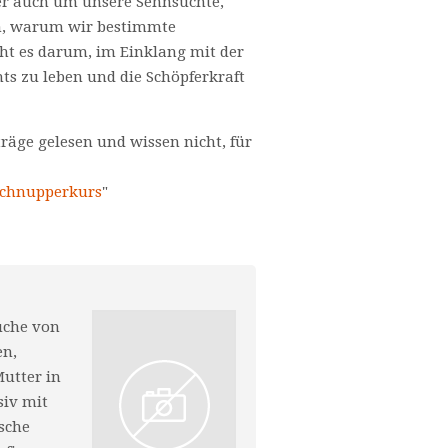
er auch um unsere Sehnsüchte,
en, warum wir bestimmte
ht es darum, im Einklang mit der
ts zu leben und die Schöpferkraft
träge gelesen und wissen nicht, für
Schnupperkurs
"
Suche von
en,
utter in
siv mit
ische