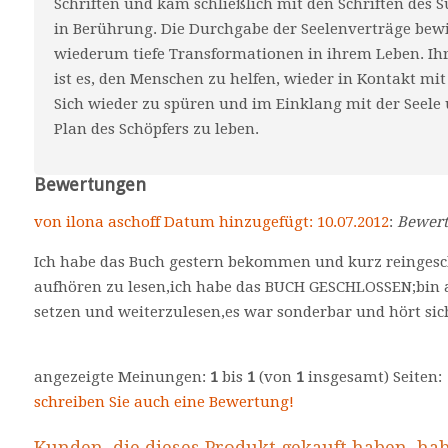
Schriften und kam schließlich mit den Schriften des 
in Berührung. Die Durchgabe der Seelenverträge bew
wiederum tiefe Transformationen in ihrem Leben. Ih
ist es, den Menschen zu helfen, wieder in Kontakt m
Sich wieder zu spüren und im Einklang mit der Seele
Plan des Schöpfers zu leben.
Bewertungen
von ilona aschoff Datum hinzugefügt: 10.07.2012
:
Bewer
Ich habe das Buch gestern bekommen und kurz reingesc
aufhören zu lesen,ich habe das BUCH GESCHLOSSEN;bin
setzen und weiterzulesen,es war sonderbar und hört sich
angezeigte Meinungen:
1
bis
1
(von
1
insgesamt) Seiten
schreiben Sie auch eine Bewertung!
Kunden, die dieses Produkt gekauft haben, ha