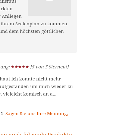
Sufismus
irkten
r Anliegen
it ihrem Seelenplan zu kommen.
 und dem höchsten göttlichen
tung:
[5 von 5 Sternen!]
haut,ich konnte nicht mehr
 aufgestanden um mich wieder zu
 vieleicht komisch an a...
:
1
Sagen Sie uns Ihre Meinung,
ben auch folgende Produkte