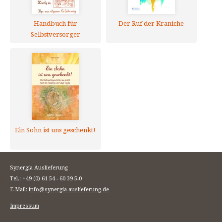
Handbuch für
Der Ruf der Kraniche
Selbstversorger
Ein Sohn ist uns geschenkt!
Synergia Auslieferung
Tel.: +49 (0) 61 54 - 60 39 5-0
E-Mail:
info@synergia-auslieferung.de
Impressum