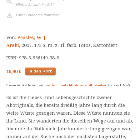
klicken Sie auf das Bild.
Cover Feindaten download
Von:
Peasley, W. J.
Araki
, 2007. 173 S. m. z. Tl. farb. Fotos, Kartoniert
ISBN: 978-3-936149-38-8
16,90 €
Diesen Artikel liefern wir
innerhalb Deutschlands versandkostenfrei
. Preis incl. MwSt.
Es ist die Liebes- und Lebensgeschichte zweier
Aboriginals, die bereits dreißig Jahre lang durch die
weite Wüste gezogen waren. Diese Wüste nannten sie
ihr Land. Sie wanderten die dieselben Wege auf und ab,
über die ihr Volk viele Jahrhunderte lang gezogen war,
immer auf der Suche nach der nächsten Lagerstätte,