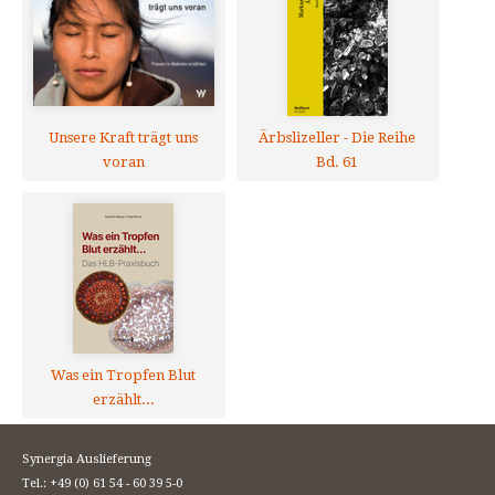
Unsere Kraft trägt uns
Ärbslizeller - Die Reihe
voran
Bd. 61
Was ein Tropfen Blut
erzählt...
Synergia Auslieferung
Tel.: +49 (0) 61 54 - 60 39 5-0