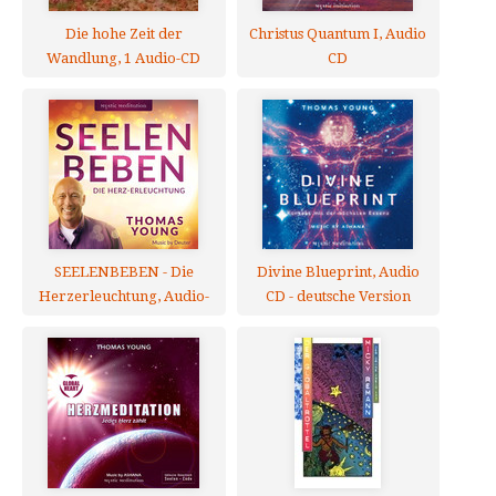
Die hohe Zeit der
Christus Quantum I, Audio
Wandlung, 1 Audio-CD
CD
SEELENBEBEN - Die
Divine Blueprint, Audio
Herzerleuchtung, Audio-
CD - deutsche Version
CD