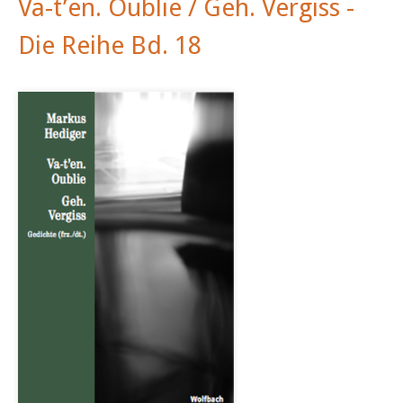
Va-t’en. Oublie / Geh. Vergiss -
Die Reihe Bd. 18