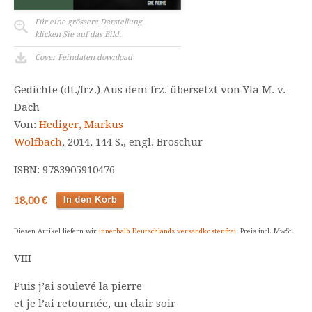
Für eine grössere Darstellung
klicken Sie auf das Bild.
Cover Feindaten download
Gedichte (dt./frz.) Aus dem frz. übersetzt von Yla M. v.
Dach
Von:
Hediger, Markus
Wolfbach
, 2014, 144 S., engl. Broschur
ISBN: 9783905910476
18,00 €
Diesen Artikel liefern wir
innerhalb Deutschlands versandkostenfrei
. Preis incl. MwSt.
VIII
Puis j’ai soulevé la pierre
et je l’ai retournée, un clair soir