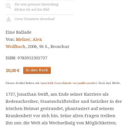
Für eine grössere Darstellung
klicken Sie auf das Bild.
Cover Feindaten download
Eine Ballade
Von:
Melzer, Alex
Wolfbach
, 2006, 96 S., Broschur
ISBN: 9783952305737
20,00 €
Diesen Artikel liefern wir
innerhalb Deutschlands versandkostenfrei
. Preis incl. MwSt.
1737, Jonathan Swift, am Ende seiner Karriere als
Redenschreiber, Staatsschriftsteller und Satiriker in der
irischen Heimat gestrandet, phantasiert auf seinem
Krankenbett vor sich hin. Seine alten Fragen treiben
ihn um: die Welt als Wechselbalg von Möglichkeiten;