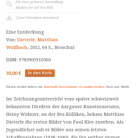
Für eine grössere Darstellung
klicken Sie auf das Bild.
Cover Feindaten download
Eine Entdeckung
Von:
Dieterle, Matthias
Wolfbach
, 2012, 64 S., Broschur
ISBN: 9783905910360
33,00 €
Diesen Artikel liefern wir
innerhalb Deutschlands versandkostenfrei
. Preis incl. MwSt.
Im Zeichnungsunterricht vom später schweizweit
bekannten Direktor des Aargauer Kunstmuseums,
Heiny Widmer, an der Bez.Kölliken, bekam Matthias
Dieterle die ersten Bilder von Paul Klee zusehen. Als
Jugendlicher sah er Bilder aus seinen letzten
Schaffensjahren (1938-1940), die ihn seither immer