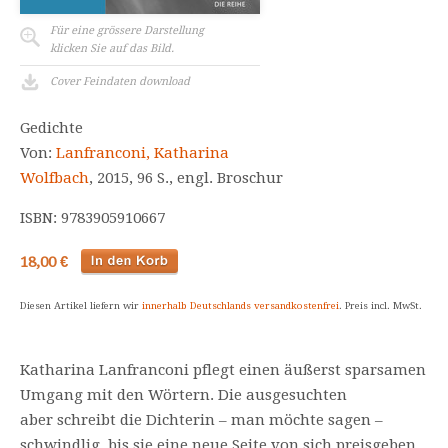
Für eine grössere Darstellung
klicken Sie auf das Bild.
Cover Feindaten download
Gedichte
Von:
Lanfranconi, Katharina
Wolfbach
, 2015, 96 S., engl. Broschur
ISBN: 9783905910667
18,00 €
Diesen Artikel liefern wir
innerhalb Deutschlands versandkostenfrei
. Preis incl. MwSt.
Katharina Lanfranconi pflegt einen äußerst sparsamen
Umgang mit den Wörtern. Die ausgesuchten
aber schreibt die Dichterin – man möchte sagen –
schwindlig, bis sie eine neue Seite von sich preisgeben,