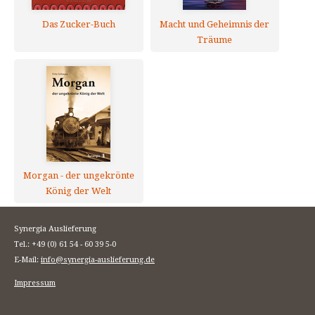
Das Zucker-Buch
Macht und Geheimnis der
Träume
Morgan - der ungekrönte
König der Welt
Synergia Auslieferung
Tel.: +49 (0) 61 54 - 60 39 5-0
E-Mail:
info@synergia-auslieferung.de
Impressum